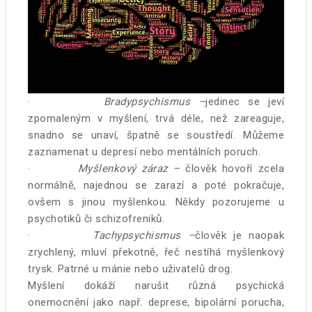
·
Bradypsychismus –
jedinec se jeví
zpomaleným v myšlení, trvá déle, než zareaguje,
snadno se unaví, špatně se soustředí. Můžeme
zaznamenat u depresí nebo mentálních poruch.
·
Myšlenkový záraz –
člověk hovoří zcela
normálně, najednou se zarazí a poté pokračuje,
ovšem s jinou myšlenkou. Někdy pozorujeme u
psychotiků či schizofreniků.
·
Tachypsychismus –
člověk je naopak
zrychlený, mluví překotně, řeč nestíhá myšlenkový
trysk. Patrné u mánie nebo uživatelů drog.
Myšlení dokáží narušit různá psychická
onemocnění
jako např. deprese, bipolární porucha,