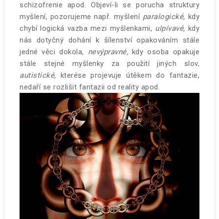
schizofrenie apod. Objeví-li se porucha struktury
myšlení, pozorujeme např. myšlení
paralogické,
kdy
chybí logická vazba mezi myšlenkami,
ulpívavé,
kdy
nás dotyčný dohání k šílenství opakováním stále
jedné věci dokola,
nevýpravné,
kdy osoba opakuje
stále stejné myšlenky za použití jiných slov,
autistické,
kterése projevuje útěkem do fantazie,
nedaří se rozlišit fantazii od reality apod.