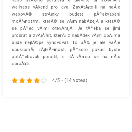
nebo svÃ©ho partnera a uÅ¾ijte si skvÄ›lÃ½
wellness vÃ­kend pro dva
. ZavÃ­tÃ¡te-li na naÅ¡e
webovÃ© strÃ¡nky, budete pÅ™ekvapeni
moÅ¾nostmi, kterÃ© se vÃ¡m nabÃ­zejÃ­ a kterÃ©
se pÅ™ed vÃ¡mi otevÃ­rajÃ­. Je tÅ™eba se jimi
probrat a zvÃ¡Å¾it, kterÃ¡ z nabÃ­dek vÃ¡m obÄ›ma
bude nejlÃ©pe vyhovovat. To uÅ¾ je ale vaÅ¡e
soukromÃ¡ zÃ¡leÅ¾itost, pÅ™esto pokud byste
potÅ™ebovali poradit, s dÅ¯vÄ›rou se na nÃ¡s
obraÅ¥te.
4/5 - (14 votes)