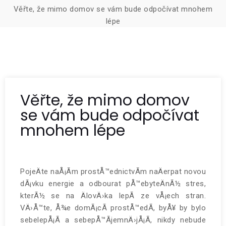
Věřte, že mimo domov se vám bude odpočívat mnohem
lépe
Věřte, že mimo domov
se vám bude odpočívat
mnohem lépe
PojeÄte naÅ¡Ã­m prostÅ™ednictvÃ­m naÄerpat novou
dÃ¡vku energie a odbourat pÅ™ebyteÄnÃ½ stres,
kterÃ½ se na ÄlovÄ›ka lepÃ­ ze vÅ¡ech stran.
VÄ›Å™te, Å¾e domÃ¡cÃ­ prostÅ™edÃ­, byÅ¥ by bylo
sebelepÅ¡Ã­ a sebepÅ™Ã­jemnÄ›jÅ¡Ã­, nikdy nebude