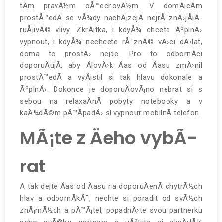
tÃ­m pravÃ½m oÅ™echovÃ½m. V domÃ¡cÃ­m
prostÅ™edÃ­ se vÅ¾dy nachÃ¡zejÃ­ nejrÅ¯znÄ›jÅ¡Ã­
ruÅ¡ivÃ© vlivy. ZkrÃ¡tka, i kdyÅ¾ chcete ÃºplnÄ›
vypnout, i kdyÅ¾ nechcete rÅ¯znÃ© vÄ›ci dÄ›lat,
doma to prostÄ› nejde. Pro to odbornÃ­ci
doporuÄujÃ­, aby ÄlovÄ›k Äas od Äasu zmÄ›nil
prostÅ™edÃ­ a vyÄistil si tak hlavu dokonale a
ÃºplnÄ›. Dokonce je doporuÄovÃ¡no nebrat si s
sebou na relaxaÄnÃ­ pobyty notebooky a v
kaÅ¾dÃ©m pÅ™Ã­padÄ› si vypnout mobilnÃ­ telefon.
MÃ¡te z Äeho vybÃ­
rat
A tak dejte Äas od Äasu na doporuÄenÃ­ chytrÃ½ch
hlav a odbornÃ­kÅ¯, nechte si poradit od svÃ½ch
znÃ¡mÃ½ch a pÅ™Ã¡tel, popadnÄ›te svou partnerku