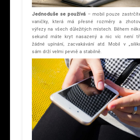
Jednoduše se používá
– mobil pouze zastrčít
vaničky, která má přesné rozměry a zhoto
výřezy na všech důležitých místech. Během něko
sekund máte kryt nasazený a nic víc není tř
žádné upínání, zacvakávání atd. Mobil v „silik
sám drží velmi pevně a stabilně.