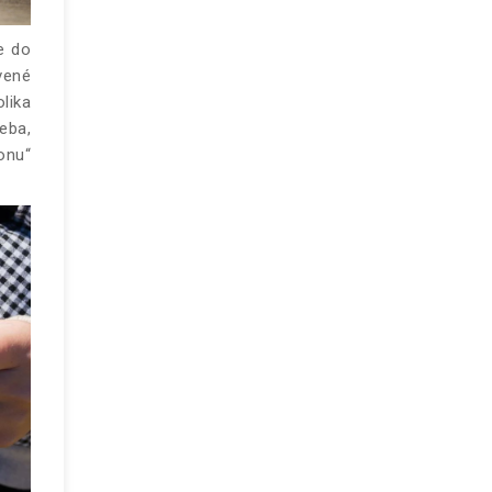
e do
vené
lika
eba,
onu“