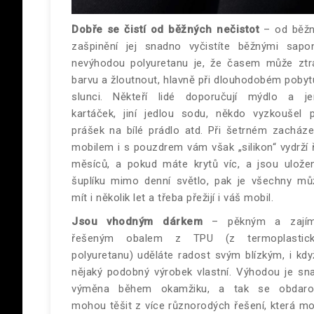
Dobře se čistí
od běžných nečistot
– od běž
zašpinění jej snadno vyčistíte běžnými sapon
nevýhodou polyuretanu je, že časem může ztr
barvu a žloutnout, hlavně při dlouhodobém pobyt
slunci. Někteří lidé doporučují mýdlo a j
kartáček, jiní jedlou sodu, někdo vyzkoušel p
prášek na bílé prádlo atd. Při šetrném zacháze
mobilem i s pouzdrem vám však „silikon“ vydrží 
měsíců, a pokud máte krytů víc, a jsou ulože
šuplíku mimo denní světlo, pak je všechny mů
mít i několik let a třeba přežijí i váš mobil.
Jsou vhodným dárkem
– pěkným a zajím
řešeným obalem z TPU (z termoplastick
polyuretanu) uděláte radost svým blízkým, i kdy
nějaký podobný výrobek vlastní. Výhodou je sn
výměna během okamžiku, a tak se obdaro
mohou těšit z více různorodých řešení, která m