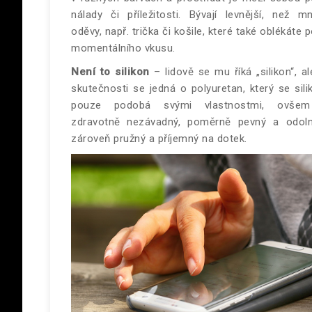
nálady či příležitosti. Bývají levnější, než m
oděvy, např. trička či košile, které také oblékáte 
momentálního vkusu.
Není to silikon
– lidově se mu říká „silikon“, al
skutečnosti se jedná o polyuretan, který se sili
pouze podobá svými vlastnostmi, ovšem
zdravotně nezávadný, poměrně pevný a odol
zároveň pružný a příjemný na dotek.