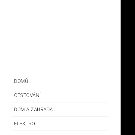
Inma
Je-li vám těžko na duši, nehledejte lék marně někde v
nějaké lékárně či u léčitele. Tento je dostupný – a to bez
doplatků – právě na našem webu.
DOMŮ
CESTOVÁNÍ
DŮM A ZAHRADA
ELEKTRO