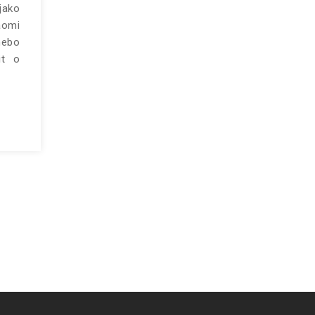
jako
aomi
nebo
it o