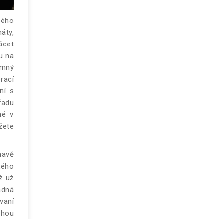
ného
áty,
ácet
u na
emný
rací
ní s
řadu
né v
žete
avě
ého
ž už
adná
vaní
ohou