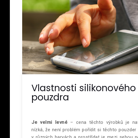
Vlastnosti silikonového
pouzdra
Je velmi levné
– cena těchto výrobků je nat
nízká, že není problém pořídit si těchto pouzder 
v různých barvách a prostřídat je mezi sebou p