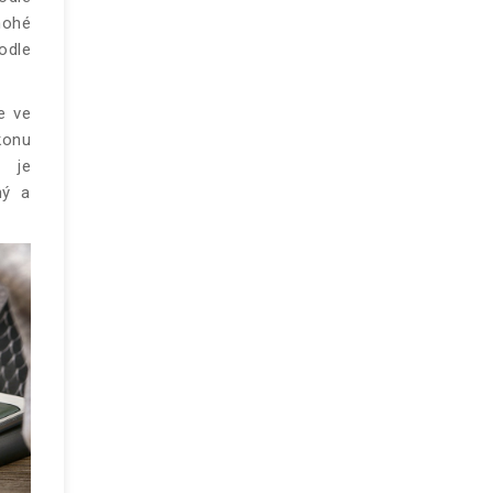
nohé
podle
e ve
konu
 je
ný a