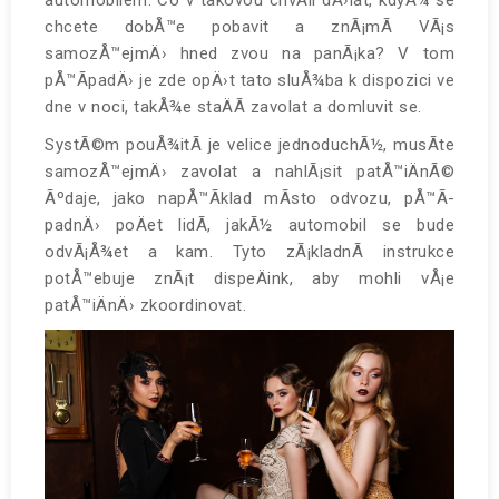
automobilem. Co v takovou chvÃ­li dÄ›lat, kdyÅ¾ se
chcete dobÅ™e pobavit a znÃ¡mÃ­ VÃ¡s
samozÅ™ejmÄ› hned zvou na panÃ¡ka? V tom
pÅ™Ã­padÄ› je zde opÄ›t tato sluÅ¾ba k dispozici ve
dne v noci, takÅ¾e staÄÃ­ zavolat a domluvit se.
SystÃ©m pouÅ¾itÃ­ je velice jednoduchÃ½, musÃ­te
samozÅ™ejmÄ› zavolat a nahlÃ¡sit patÅ™iÄnÃ©
Ãºdaje, jako napÅ™Ã­klad mÃ­sto odvozu, pÅ™Ã­
padnÄ› poÄet lidÃ­, jakÃ½ automobil se bude
odvÃ¡Å¾et a kam. Tyto zÃ¡kladnÃ­ instrukce
potÅ™ebuje znÃ¡t dispeÄink, aby mohli vÅ¡e
patÅ™iÄnÄ› zkoordinovat.