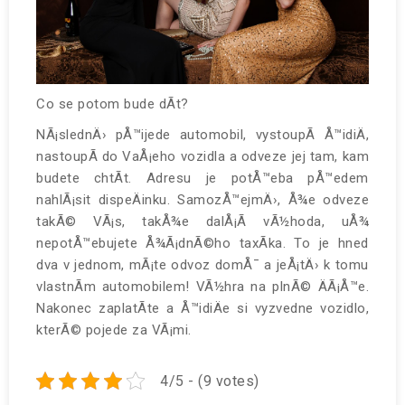
Co se potom bude dÃ­t?
NÃ¡slednÄ› pÅ™ijede automobil, vystoupÃ­ Å™idiÄ,
nastoupÃ­ do VaÅ¡eho vozidla a odveze jej tam, kam
budete chtÃ­t. Adresu je potÅ™eba pÅ™edem
nahlÃ¡sit dispeÄinku. SamozÅ™ejmÄ›, Å¾e odveze
takÃ© VÃ¡s, takÅ¾e dalÅ¡Ã­ vÃ½hoda, uÅ¾
nepotÅ™ebujete Å¾Ã¡dnÃ©ho taxÃ­ka. To je hned
dva v jednom, mÃ¡te odvoz domÅ¯ a jeÅ¡tÄ› k tomu
vlastnÃ­m automobilem! VÃ½hra na plnÃ© ÄÃ¡Å™e.
Nakonec zaplatÃ­te a Å™idiÄe si vyzvedne vozidlo,
kterÃ© pojede za VÃ¡mi.
4/5 - (9 votes)