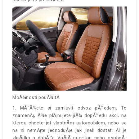
MoÅ¾nosti pouÅ¾itÃ­
1. MÅ¯Å¾ete si zamluvit odvoz pÅ™edem. To
znamenÃ¡, Å¾e plÃ¡nujete jiÅ¾ dopÅ™edu akci, na
kterou chcete jet vlastnÃ­m automobilem, nebo se
na ni nemÃ¡te jednoduÅ¡e jak jinak dostat, Äi je
zkrÃ¡tka a dobÅ™e VaÅ¡Ã­ prioritou nebo osobnÃ­