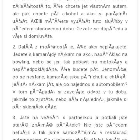
zÃ¡leÅ¾itostÃ­ to, Å¾e chcete jet vlastnÃ­m autem,
ale pak chcete pÃ­t alkohol a akci si parÃ¡dnÄ›
uÅ¾Ã­t. ÄŒili mÅ¯Å¾ete vyuÅ¾Ã­t tuto sluÅ¾by v
pÅ™edem stanovenou dobu. Ozvete se dopÅ™edu a
vÅ¡e si domluvÃ­te.
2. DalÅ¡Ã­ z moÅ¾nostÃ­ je, Å¾e akci neplÃ¡nujete.
Jedete s kamarÃ¡dy nÄ›kam na akci, napÅ™Ã­klad na
bowling, nebo se jen tak pobavit na motokÃ¡ry a
nepÅ™edpoklÃ¡dÃ¡te, Å¾e budete pÃ­t. JenomÅ¾e,
co se nestane, kamarÃ¡di jsou pÅ™i chuti a chtÄ›jÃ­
jeÅ¡tÄ› nÄ›kam jÃ­t, ale co najednou s automobilem?
V tom pÅ™Ã­padÄ› si zavolÃ¡te odvoz v tu dobu,
jakmile to zjistÃ­te, nebo aÅ¾ nÃ¡slednÄ›, jakmile si
pÃ¡r skleniÄek dÃ¡te.
3. Jste na veÄeÅ™i s partnerkou a potkali jste
starÃ© znÃ¡mÃ© pÅ™Ã¡tele? Nic jste pÅ™edem
netuÅ¡ili a tak jsme samozÅ™ejmÄ› v restauraci