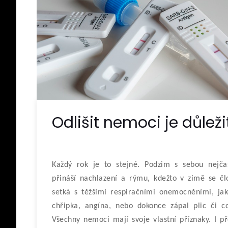
Odlišit nemoci je důleži
Každý rok je to stejné. Podzim s sebou nejčas
přináší nachlazení a rýmu, kdežto v zimě se čl
setká s těžšími respiračními onemocněními, jak
chřipka, angína, nebo dokonce zápal plic či co
Všechny nemoci mají svoje vlastní příznaky. I př