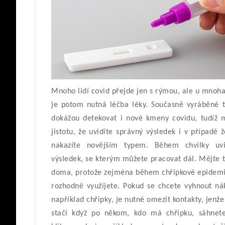
Mnoho lidí covid přejde jen s rýmou, ale u mnoha 
je potom nutná léčba léky. Současně vyráběné t
dokážou detekovat i nové kmeny covidu, tudíž 
jistotu, že uvidíte správný výsledek i v případě 
nakazíte novějším typem. Během chvilky uvi
výsledek, se kterým můžete pracovat dál. Mějte t
doma, protože zejména během chřipkové epidemi
rozhodně využijete. Pokud se chcete vyhnout ná
například chřipky, je nutné omezit kontakty, jenž
stačí když po někom, kdo má chřipku, sáhnet