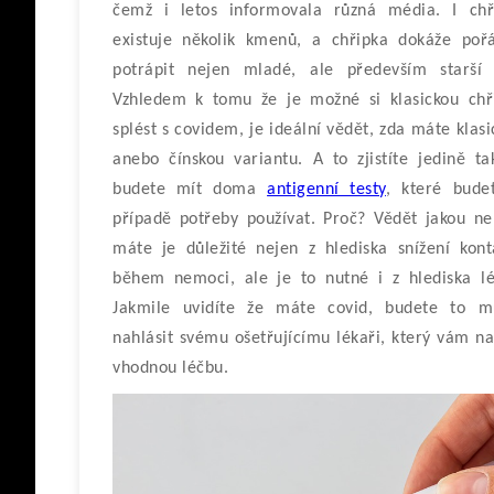
čemž i letos informovala různá média. I chř
existuje několik kmenů, a chřipka dokáže poř
potrápit nejen mladé, ale především starší l
Vzhledem k tomu že je možné si klasickou chř
splést s covidem, je ideální vědět, zda máte klas
anebo čínskou variantu. A to zjistíte jedině ta
budete mít doma
antigenní testy
, které bude
případě potřeby používat. Proč? Vědět jakou n
máte je důležité nejen z hlediska snížení kont
během nemoci, ale je to nutné i z hlediska lé
Jakmile uvidíte že máte covid, budete to m
nahlásit svému ošetřujícímu lékaři, který vám na
vhodnou léčbu.