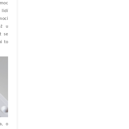
emoc
 lidí
moci
ož u
t se
i to
a, o