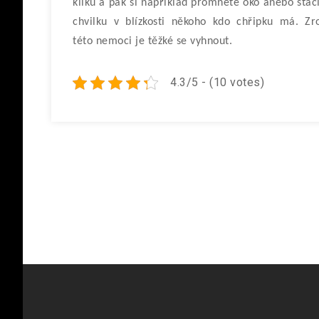
kliku a pak si například promnete oko anebo stačí
chvilku v blízkosti někoho kdo chřipku má. Zr
této nemoci je těžké se vyhnout.
4.3/5 - (10 votes)