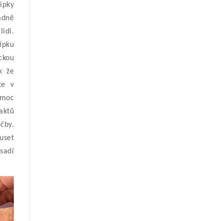
ipky
ádně
idi.
ipku
ickou
k že
te v
emoc
aktů
čby.
uset
sadí