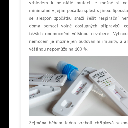
vzhledem k neustálé mutaci je možné si n
minimálně v jejím počátku splést s jinou. Spousta
se alespoň zpočátku snaží řešit respirační ne
doma pomocí volně dostupných přípravků, c
těžších onemocnění většinou nezabere. Vyhnou
nemocem je možné jen budováním imunity, a an
většinou nepomůže na 100 %.
Zejména během ledna vrcholí chřipková sezon