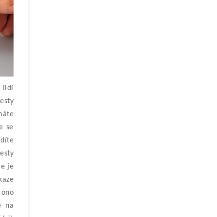
lidí
esty
máte
že se
díte
esty
e je
kaze
e ono
e na