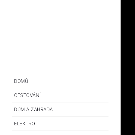
Inma
Je-li vám těžko na duši, nehledejte lék marně někde v
nějaké lékárně či u léčitele. Tento je dostupný – a to bez
doplatků – právě na našem webu.
DOMŮ
CESTOVÁNÍ
DŮM A ZAHRADA
ELEKTRO