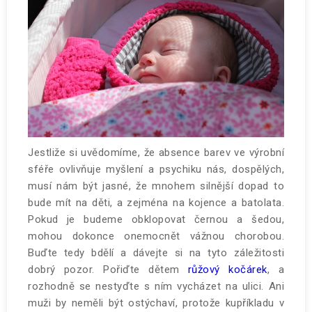
Jestliže si uvědomíme, že absence barev ve výrobní
sféře ovlivňuje myšlení a psychiku nás, dospělých,
musí nám být jasné, že mnohem silnější dopad to
bude mít na děti, a zejména na kojence a batolata.
Pokud je budeme obklopovat černou a šedou,
mohou dokonce onemocnět vážnou chorobou.
Buďte tedy bdělí a dávejte si na tyto záležitosti
dobrý pozor. Pořiďte dětem
růžový kočárek
, a
rozhodně se nestyďte s ním vycházet na ulici. Ani
muži by neměli být ostýchaví, protože kupříkladu v