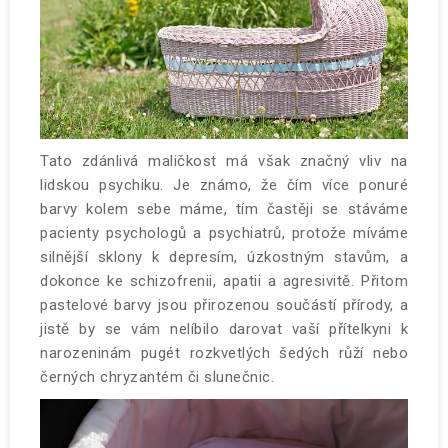
Tato zdánlivá maličkost má však značný vliv na
lidskou psychiku. Je známo, že čím více ponuré
barvy kolem sebe máme, tím častěji se stáváme
pacienty psychologů a psychiatrů, protože míváme
silnější sklony k depresím, úzkostným stavům, a
dokonce ke schizofrenii, apatii a agresivitě. Přitom
pastelové barvy jsou přirozenou součástí přírody, a
jistě by se vám nelíbilo darovat vaší přítelkyni k
narozeninám pugét rozkvetlých šedých růží nebo
černých chryzantém či slunečnic.