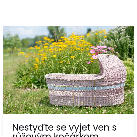
Nestyďte se vyjet ven s
růžovým kočárkem