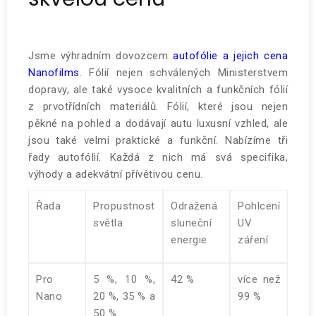
Jsme výhradním dovozcem
autofólie a jejich cena
Nanofilms
. Fólií nejen schválených Ministerstvem
dopravy, ale také vysoce kvalitních a funkčních fólií
z prvotřídních materiálů. Fólií, které jsou nejen
pěkné na pohled a dodávají autu luxusní vzhled, ale
jsou také velmi praktické a funkční. Nabízíme tři
řady autofólií. Každá z nich má svá specifika,
výhody a adekvátní přívětivou cenu.
Řada
Propustnost
Odražená
Pohlcení
světla
sluneční
UV
energie
záření
Pro
5 %, 10 %,
42 %
více než
Nano
20 %, 35 % a
99 %
50 %