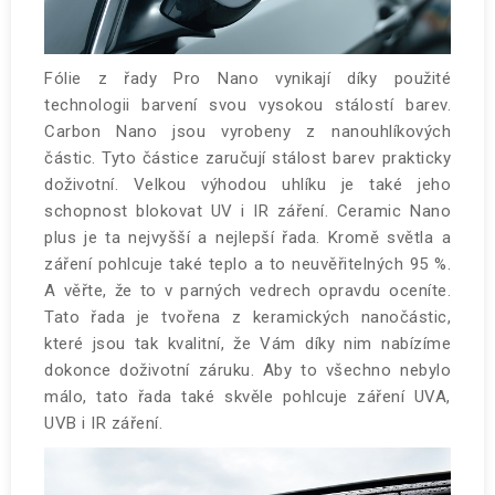
Fólie z řady Pro Nano vynikají díky použité
technologii barvení svou vysokou stálostí barev.
Carbon Nano jsou vyrobeny z nanouhlíkových
částic. Tyto částice zaručují stálost barev prakticky
doživotní. Velkou výhodou uhlíku je také jeho
schopnost blokovat UV i IR záření. Ceramic Nano
plus je ta nejvyšší a nejlepší řada. Kromě světla a
záření pohlcuje také teplo a to neuvěřitelných 95 %.
A věřte, že to v parných vedrech opravdu oceníte.
Tato řada je tvořena z keramických nanočástic,
které jsou tak kvalitní, že Vám díky nim nabízíme
dokonce doživotní záruku. Aby to všechno nebylo
málo, tato řada také skvěle pohlcuje záření UVA,
UVB i IR záření.