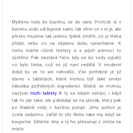
Myšleno tedy do bazénu, ne do vany. Protože si v
bazénu vodu udržujeme sami, tak víme co v ní je, ale
přesto musíme tak jednou týdně změřit, co je třeba
přidat, nebo co na nějakou dobu vynecháme. K
tomu máme různé testery a s jejich pomocí to
zjistíme. Pak nastává fáze, kdy se do vody sypalo
co bylo třeba, což se již nyní nedělá. V moderní
době by se to ani nehodilo. Vše potřebné je již
dávno v tabletách, které mohou být také směsí
několika potřebných ingrediencí. Klidně se mohou
nazývat
multi tablety
A ty se nikam nehází, i když
tak to jde také, ale pokládají se na plovák, který pak
po hladině vody v bazénu putuje. Jeho pohon je
zcela zadarmo, zařídí to vítr. Nebo také my, když se
koupeme. Děláme vlny a ty ho přesunují z místa na
místo.