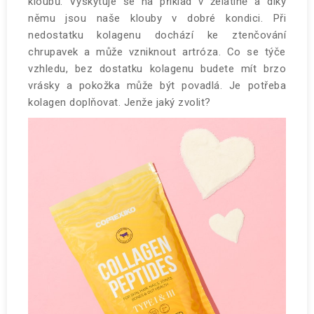
kloubů. Vyskytuje se na příklad v želatině a díky
němu jsou naše klouby v dobré kondici. Při
nedostatku kolagenu dochází ke ztenčování
chrupavek a může vzniknout artróza. Co se týče
vzhledu, bez dostatku kolagenu budete mít brzo
vrásky a pokožka může být povadlá. Je potřeba
kolagen doplňovat. Jenže jaký zvolit?