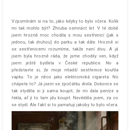
Vzpomínám si na to, jako kdyby to bylo včera. Kolik
mi tak mohlo být? Zhruba osmnáct let. V té době
jsem hrozně moc chodila s mou sestřenicí (jak s
jednou, tak druhou) do parku a tak dále. Hrozně si
se sestřenicemi rozumíme, takže není divu. A já
jsem byla hrozně ráda, že jsme chodily ven, když
jsem ještě bydlela v České republice. No a
představte si, že moje mladší sestřenice kouřila
vapku. To je něco jako elektronická cigareta. No
chápete to? Já jsem se zpočátku divila. Dokonce se
tak styděla si ji sama koupit, že mi dala peníze a
řekla, ať jí to tam jdu koupit. Nevěděla jsem, za co
se stydí. Ale fakt si to pamatuji jakoby to bylo včera.