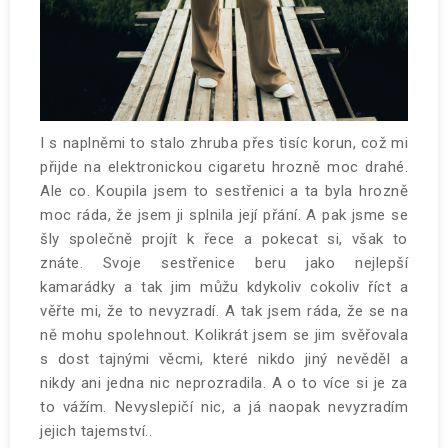
I s naplněmi to stalo zhruba přes tisíc korun, což mi
přijde na elektronickou cigaretu hrozně moc drahé.
Ale co. Koupila jsem to sestřenici a ta byla hrozně
moc ráda, že jsem ji splnila její přání. A pak jsme se
šly společně projít k řece a pokecat si, však to
znáte. Svoje sestřenice beru jako nejlepší
kamarádky a tak jim můžu kdykoliv cokoliv říct a
věřte mi, že to nevyzradí. A tak jsem ráda, že se na
ně mohu spolehnout. Kolikrát jsem se jim svěřovala
s dost tajnými věcmi, které nikdo jiný nevěděl a
nikdy ani jedna nic neprozradila. A o to více si je za
to vážím. Nevyslepičí nic, a já naopak nevyzradím
jejich tajemství..