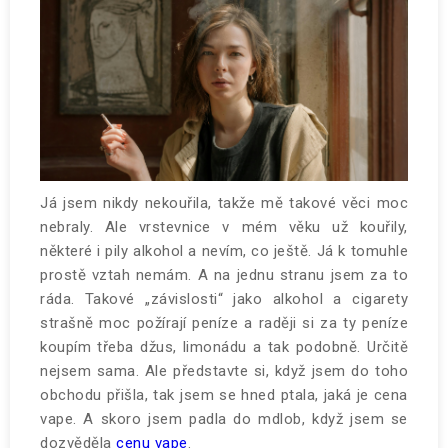
Já jsem nikdy nekouřila, takže mě takové věci moc
nebraly. Ale vrstevnice v mém věku už kouřily,
některé i pily alkohol a nevím, co ještě. Já k tomuhle
prostě vztah nemám. A na jednu stranu jsem za to
ráda. Takové „závislosti“ jako alkohol a cigarety
strašně moc požírají peníze a raději si za ty peníze
koupím třeba džus, limonádu a tak podobně. Určitě
nejsem sama. Ale představte si, když jsem do toho
obchodu přišla, tak jsem se hned ptala, jaká je cena
vape. A skoro jsem padla do mdlob, když jsem se
dozvěděla
cenu vape
.