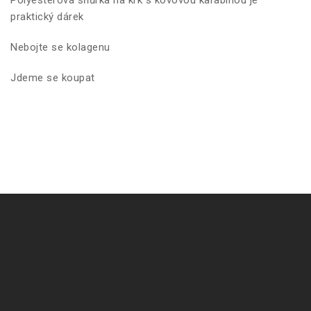
Polyesterová šňůrka na krk s kovovou karabinou je
praktický dárek
Nebojte se kolagenu
Jdeme se koupat