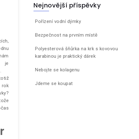
Nejnovější příspěvky
Pořízení vodní dýmky
Bezpečnost na prvním místě
ích,
jednu
Polyesterová šňůrka na krk s kovovou
 nám
karabinou je praktický dárek
e je
Nebojte se kolagenu
.
otiž
Jdeme se koupat
 rok
vky?
tože
bčas
r