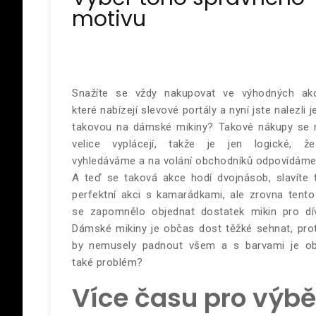
motivu
Snažíte se vždy nakupovat ve výhodných akc
které nabízejí slevové portály a nyní jste nalezli 
takovou na dámské mikiny? Takové nákupy se
velice vyplácejí, takže je jen logické, ž
vyhledáváme a na volání obchodníků odpovídáme
A teď se taková akce hodí dvojnásob, slavíte t
perfektní akci s kamarádkami, ale zrovna tento
se zapomnělo objednat dostatek mikin pro dí
Dámské mikiny je občas dost těžké sehnat, pro
by nemusely padnout všem a s barvami je o
také problém?
Více času pro výbě