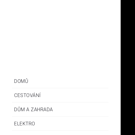
Inma
Je-li vám těžko na duši, nehledejte lék marně někde v
nějaké lékárně či u léčitele. Tento je dostupný – a to bez
doplatků – právě na našem webu.
DOMŮ
CESTOVÁNÍ
DŮM A ZAHRADA
ELEKTRO