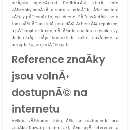
strÃ¡nky spoleÄnost PodbÄ›rÃ¡k, kterÃ¡ tyto
vÃ½robky nabÃ­zÃ­, a sami si ovÄ›Å™te, Å¾e najdete
vÅ¾dy pÅ™esnÄ› to, co chcete. PÅ™esvÄ›dÄila se o
tom uÅ¾ Å™ada lidÃ­ po celÃ© ÄŒeskÃ© republice,
a pÅ™ipojit se k nim mÅ¯Å¾ete snadno a rychle i vy.
JednoduÅ¡e nÃ¡s kontaktujte nebo navÅ¡tivte a
nakupte to, co potÅ™ebujete.
Reference znaÄky
jsou volnÄ›
dostupnÃ© na
internetu
Velkou vÃ½hodou toho, Å¾e se rozhodnete pro
znaÄku Daiwa je i ten fakt, Å¾e jejÃ­ reference a