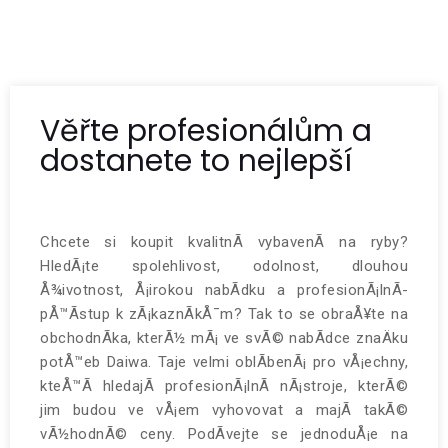
Věřte profesionálům a
dostanete to nejlepší
Chcete si koupit kvalitnÃ­ vybavenÃ­ na ryby?
HledÃ¡te spolehlivost, odolnost, dlouhou
Å¾ivotnost, Å¡irokou nabÃ­dku a profesionÃ¡lnÃ­
pÅ™Ã­stup k zÃ¡kaznÃ­kÅ¯m? Tak to se obraÅ¥te na
obchodnÃ­ka, kterÃ½ mÃ¡ ve svÃ© nabÃ­dce znaÄku
potÅ™eb
Daiwa
. Taje velmi oblÃ­benÃ¡ pro vÅ¡echny,
kteÅ™Ã­ hledajÃ­ profesionÃ¡lnÃ­ nÃ¡stroje, kterÃ©
jim budou ve vÅ¡em vyhovovat a majÃ­ takÃ©
vÃ½hodnÃ© ceny. PodÃ­vejte se jednoduÅ¡e na