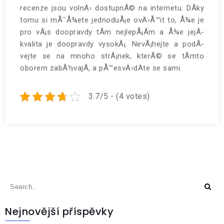
recenze jsou volnÄ› dostupnÃ© na internetu. DÃ­ky
tomu si mÅ¯Å¾ete jednoduÅ¡e ovÄ›Å™it to, Å¾e je
pro vÃ¡s doopravdy tÃ­m nejlepÅ¡Ã­m a Å¾e jejÃ­
kvalita je doopravdy vysokÃ¡. NevÃ¡hejte a podÃ­
vejte se na mnoho strÃ¡nek, kterÃ© se tÃ­mto
oborem zabÃ½vajÃ­, a pÅ™esvÄ›dÄte se sami.
3.7/5 - (4 votes)
Nejnovější příspěvky