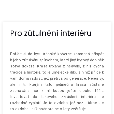
Pro zútulnění interiéru
Pořídit si do bytu íránské koberce znamená přispět
k jeho zútulnění způsobem, který jiný bytový doplněk
sotva dokáže. Krása utkaná z hedvábí, z níž dýchá
tradice a historie, to je umělecké dílo, s nímž přijde k
vám domů radost, jež přetrvá po generace. Nejen vy,
ale i ti, kterým tato jedinečná krása zůstane
zachována, se z ní budou ještě dlouho těšit.
Investovat do takového zkrášlení interiéru se
rozhodně vyplatí. Je to ozdoba, jež nezestárne. Je
to ozdoba, jejíž hodnota se s lety zvětšuje.