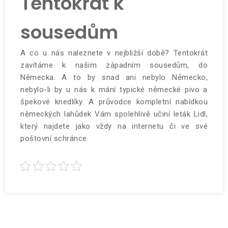
Tentokrát k
sousedům
A co u nás naleznete v nejbližší době? Tentokrát
zavítáme k našim západním sousedům, do
Německa. A to by snad ani nebylo Německo,
nebylo-li by u nás k mání typické německé pivo a
špekové knedlíky. A průvodce kompletní nabídkou
německých lahůdek Vám spolehlivě učiní
leták Lidl
,
který najdete jako vždy na internetu či ve své
poštovní schránce.